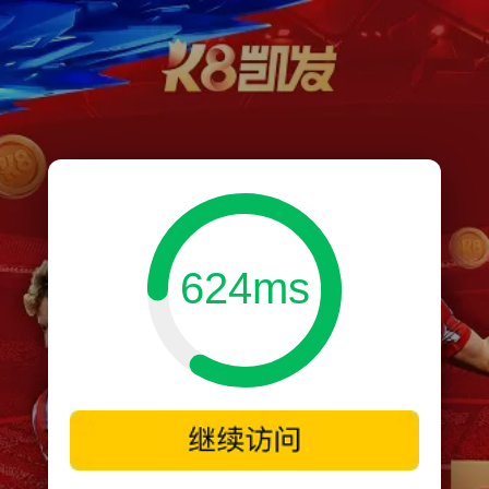
624ms